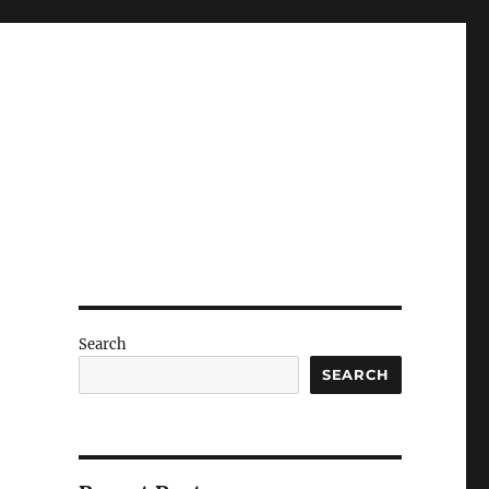
Search
SEARCH