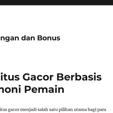
ungan dan Bonus
Situs Gacor Berbasis
imoni Pemain
itus gacor menjadi salah satu pilihan utama bagi para