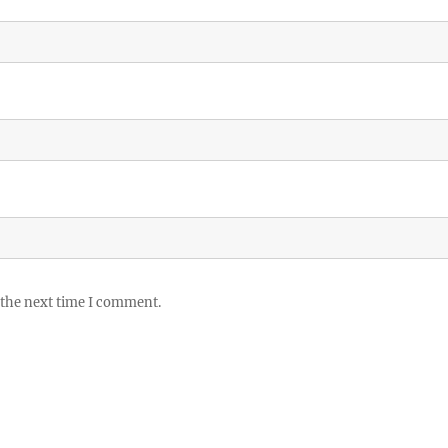
 the next time I comment.