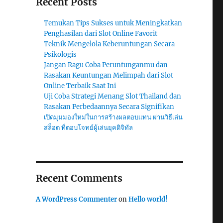
Recent Posts
Temukan Tips Sukses untuk Meningkatkan
Penghasilan dari Slot Online Favorit
Teknik Mengelola Keberuntungan Secara
Psikologis
Jangan Ragu Coba Peruntunganmu dan
Rasakan Keuntungan Melimpah dari Slot
Online Terbaik Saat Ini
Uji Coba Strategi Menang Slot Thailand dan
Rasakan Perbedaannya Secara Signifikan
เปิดมุมมองใหม่ในการสร้างผลตอบแทน ผ่านวิธีเล่น
สล็อต ที่ตอบโจทย์ผู้เล่นยุคดิจิทัล
Recent Comments
A WordPress Commenter
on
Hello world!