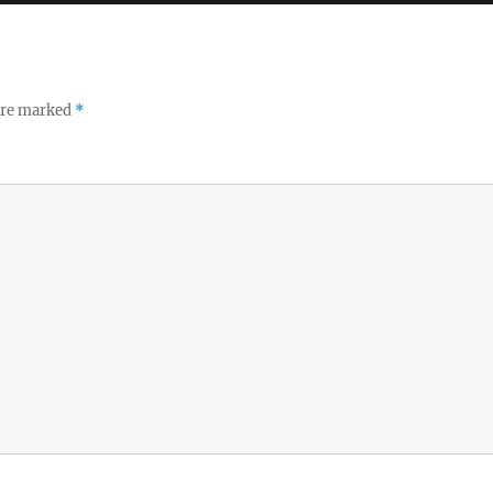
 are marked
*