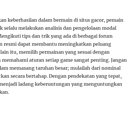
n keberhasilan dalam bermain di situs gacor, pemain
k selalu melakukan analisis dan pengelolaan modal
 Mengikuti tips dan trik yang ada di berbagai forum
 resmi dapat membantu meningkatkan peluang
ain itu, memilih permainan yang sesuai dengan
memahami aturan setiap game sangat penting. Jangan
lam memasang taruhan besar; mulailah dari nominal
atkan secara bertahap. Dengan pendekatan yang tepat,
a menjadi ladang keberuntungan yang menguntungkan
kan.