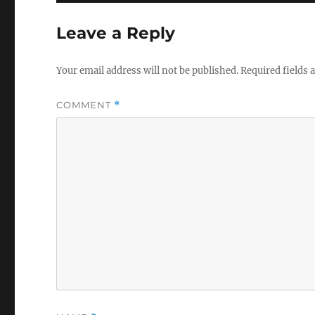
Leave a Reply
Your email address will not be published.
Required fields
COMMENT
*