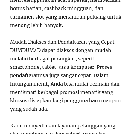
menyelenggarakan acara spesial, memberikan
bonus harian, cashback mingguan, dan
turnamen slot yang menambah peluang untuk
menang lebih banyak.
Mudah Diakses dan Pendaftaran yang Cepat
DUMDUM4D dapat diakses dengan mudah
melalui berbagai perangkat, seperti
smartphone, tablet, atau komputer. Proses
pendaftarannya juga sangat cepat. Dalam
hitungan menit, Anda bisa mulai bermain dan
menikmati berbagai promosi menarik yang
khusus disiapkan bagi pengguna baru maupun
yang sudah ada.
Kami menyediakan layanan pelanggan yang