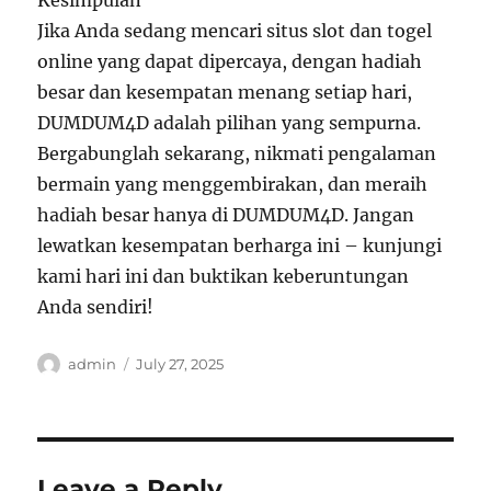
Kesimpulan
Jika Anda sedang mencari situs slot dan togel
online yang dapat dipercaya, dengan hadiah
besar dan kesempatan menang setiap hari,
DUMDUM4D adalah pilihan yang sempurna.
Bergabunglah sekarang, nikmati pengalaman
bermain yang menggembirakan, dan meraih
hadiah besar hanya di DUMDUM4D. Jangan
lewatkan kesempatan berharga ini – kunjungi
kami hari ini dan buktikan keberuntungan
Anda sendiri!
Author
Posted
admin
July 27, 2025
on
Leave a Reply