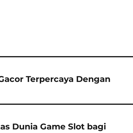
 Gacor Terpercaya Dengan
as Dunia Game Slot bagi