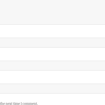
 the next time I comment.