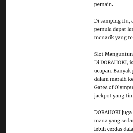
pemain.
Di samping itu
pemula dapat la
menarik yang te
Slot Menguntu
Di DORAHOKI, i
ucapan. Banyak 
dalam meraih ke
Gates of Olymp
jackpot yang tin
DORAHOKI juga 
mana yang seda
lebih cerdas d