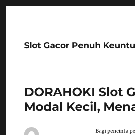
Slot Gacor Penuh Keunt
DORAHOKI Slot Ga
Modal Kecil, Men
Bagi pencinta p