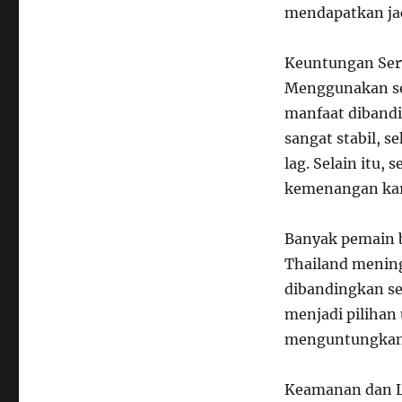
mendapatkan ja
Keuntungan Ser
Menggunakan se
manfaat dibandi
sangat stabil, 
lag. Selain itu,
kemenangan kare
Banyak pemain 
Thailand mening
dibandingkan se
menjadi pilihan
menguntungkan
Keamanan dan L