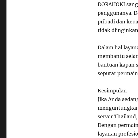
DORAHOKI sanga
penggunanya. De
pribadi dan keu
tidak diinginkan
Dalam hal laya
membantu selam
bantuan kapan s
seputar permain
Kesimpulan
Jika Anda sedang
menguntungkan,
server Thailand
Dengan permainan
layanan profesi