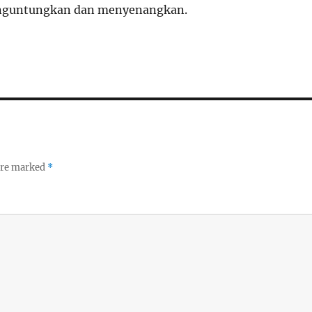
nguntungkan dan menyenangkan.
 are marked
*