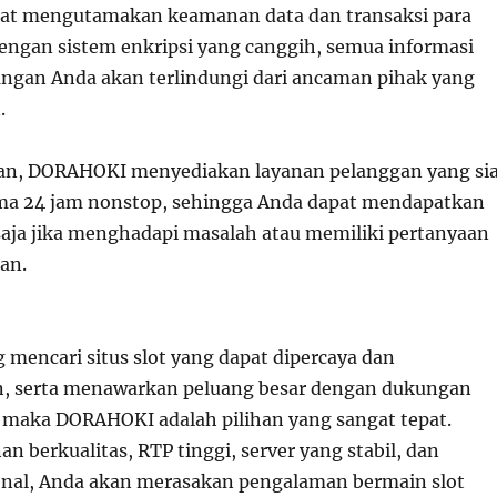
t mengutamakan keamanan data dan transaksi para
ngan sistem enkripsi yang canggih, semua informasi
angan Anda akan terlindungi dari ancaman pihak yang
.
nan, DORAHOKI menyediakan layanan pelanggan yang si
a 24 jam nonstop, sehingga Anda dapat mendapatkan
aja jika menghadapi masalah atau memiliki pertanyaan
an.
 mencari situs slot yang dapat dipercaya dan
 serta menawarkan peluang besar dengan dukungan
, maka DORAHOKI adalah pilihan yang sangat tepat.
 berkualitas, RTP tinggi, server yang stabil, dan
onal, Anda akan merasakan pengalaman bermain slot