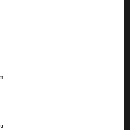
an
ru