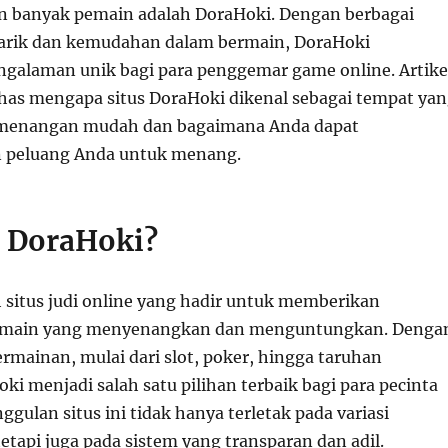
n banyak pemain adalah DoraHoki. Dengan berbagai
rik dan kemudahan dalam bermain, DoraHoki
alaman unik bagi para penggemar game online. Artike
as mengapa situs DoraHoki dikenal sebagai tempat ya
menangan mudah dan bagaimana Anda dapat
peluang Anda untuk menang.
u DoraHoki?
 situs judi online yang hadir untuk memberikan
rmain yang menyenangkan dan menguntungkan. Denga
ermainan, mulai dari slot, poker, hingga taruhan
ki menjadi salah satu pilihan terbaik bagi para pecinta
nggulan situs ini tidak hanya terletak pada variasi
tapi juga pada sistem yang transparan dan adil.