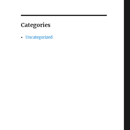
Categories
Uncategorized