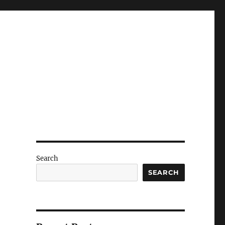
Search
SEARCH