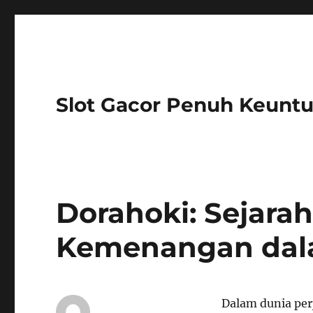
Slot Gacor Penuh Keunt
Dorahoki: Sejarah
Kemenangan dal
Dalam dunia perj