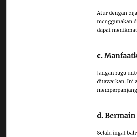
Atur dengan bij
menggunakan da
dapat menikmati
c.
Manfaat
Jangan ragu un
ditawarkan. Ini
memperpanjang 
d.
Bermain 
Selalu ingat ba