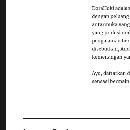
DoraHoki adalah 
dengan peluan
antarmuka yang
yang profesion
pengalaman berm
disebutkan, An
kemenangan yan
Ayo, daftarkan d
sensasi bermai