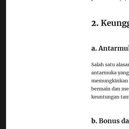
2.
Keung
a.
Antarmu
Salah satu alas
antarmuka yang 
memungkinkan p
bermain dan me
keuntungan tam
b.
Bonus da