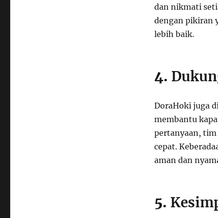
dan nikmati se
dengan pikiran
lebih baik.
4.
Dukung
DoraHoki juga d
membantu kapan 
pertanyaan, tim
cepat. Keberada
aman dan nyama
5.
Kesim