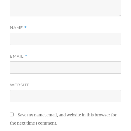
NAME
*
EMAIL
*
WEBSITE
Save my name, email, and website in this browser for
the next time I comment.