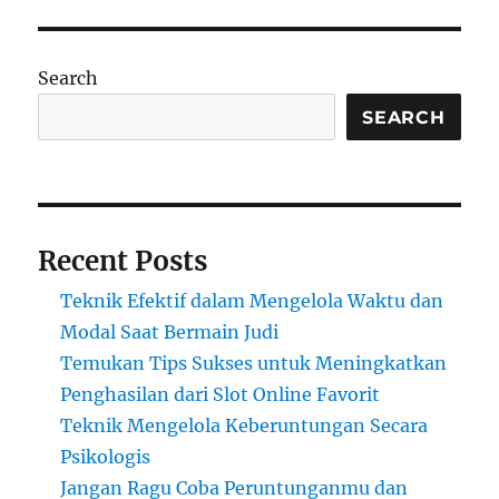
Search
SEARCH
Recent Posts
Teknik Efektif dalam Mengelola Waktu dan
Modal Saat Bermain Judi
Temukan Tips Sukses untuk Meningkatkan
Penghasilan dari Slot Online Favorit
Teknik Mengelola Keberuntungan Secara
Psikologis
Jangan Ragu Coba Peruntunganmu dan