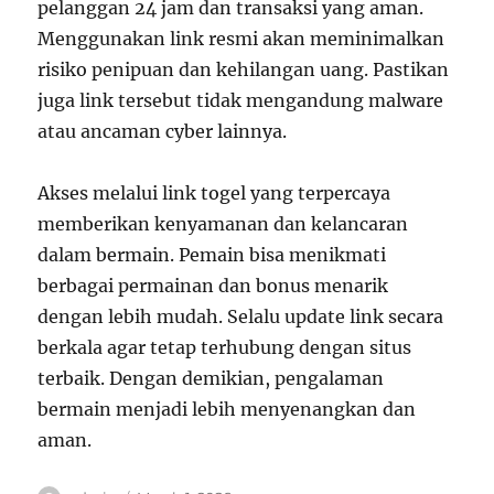
pelanggan 24 jam dan transaksi yang aman.
Menggunakan link resmi akan meminimalkan
risiko penipuan dan kehilangan uang. Pastikan
juga link tersebut tidak mengandung malware
atau ancaman cyber lainnya.
Akses melalui link togel yang terpercaya
memberikan kenyamanan dan kelancaran
dalam bermain. Pemain bisa menikmati
berbagai permainan dan bonus menarik
dengan lebih mudah. Selalu update link secara
berkala agar tetap terhubung dengan situs
terbaik. Dengan demikian, pengalaman
bermain menjadi lebih menyenangkan dan
aman.