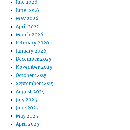
July 2026
June 2026
May 2026
April 2026
March 2026
February 2026
January 2026
December 2025
November 2025
October 2025
September 2025
August 2025
July 2025
June 2025
May 2025
April 2025