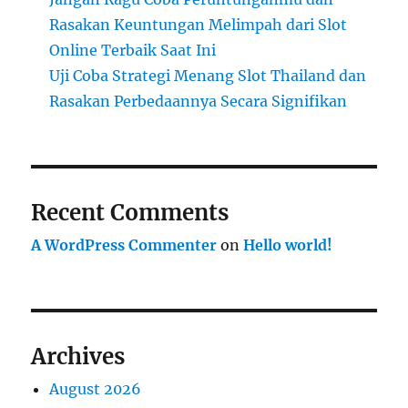
Rasakan Keuntungan Melimpah dari Slot
Online Terbaik Saat Ini
Uji Coba Strategi Menang Slot Thailand dan
Rasakan Perbedaannya Secara Signifikan
Recent Comments
A WordPress Commenter
on
Hello world!
Archives
August 2026