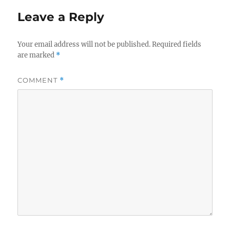
Leave a Reply
Your email address will not be published.
Required fields
are marked
*
COMMENT
*