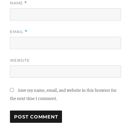
NAME
*
EMAIL
*
WEBSITE
Save my name, email, and website in this browser for
the next time I comment.