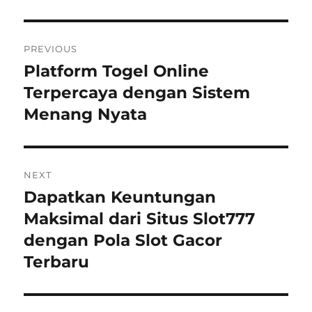
Post
PREVIOUS
navigation
Platform Togel Online
Previous
post:
Terpercaya dengan Sistem
Menang Nyata
NEXT
Dapatkan Keuntungan
Next
post:
Maksimal dari Situs Slot777
dengan Pola Slot Gacor
Terbaru