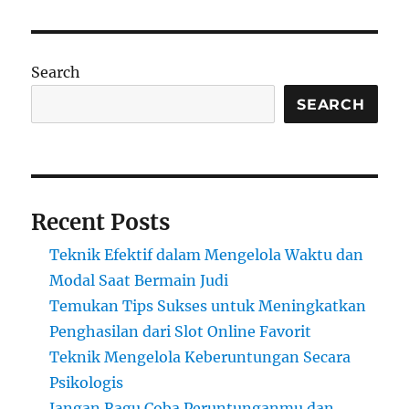
Search
SEARCH
Recent Posts
Teknik Efektif dalam Mengelola Waktu dan
Modal Saat Bermain Judi
Temukan Tips Sukses untuk Meningkatkan
Penghasilan dari Slot Online Favorit
Teknik Mengelola Keberuntungan Secara
Psikologis
Jangan Ragu Coba Peruntunganmu dan