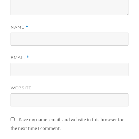
NAME
*
EMAIL
*
WEBSITE
Save my name, email, and website in this browser for
the next time I comment.