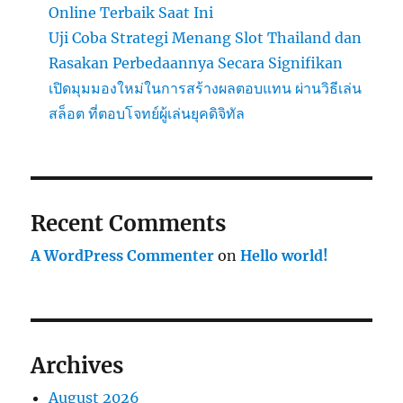
Online Terbaik Saat Ini
Uji Coba Strategi Menang Slot Thailand dan
Rasakan Perbedaannya Secara Signifikan
เปิดมุมมองใหม่ในการสร้างผลตอบแทน ผ่านวิธีเล่น
สล็อต ที่ตอบโจทย์ผู้เล่นยุคดิจิทัล
Recent Comments
A WordPress Commenter
on
Hello world!
Archives
August 2026