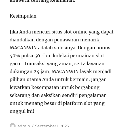
khawatir tentang keamanan.
Kesimpulan
Jika Anda mencari situs slot online yang dapat
diandalkan dengan penawaran menarik,
MACANWIN adalah solusinya. Dengan bonus
50% pulsa 50 ribu, koleksi permainan slot
gacor, transaksi yang aman, serta layanan
dukungan 24 jam, MACANWIN layak menjadi
pilihan utama Anda untuk bermain. Jangan
lewatkan kesempatan untuk bergabung
sekarang dan saksikan sendiri pengalaman
untuk menang besar di platform slot yang
unggul ini!
Author
Posted
admin
September 1, 2025