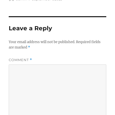
on
Leave a Reply
Your email address will not be published.
Required fields
are marked
*
COMMENT
*