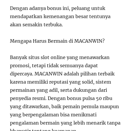
Dengan adanya bonus ini, peluang untuk
mendapatkan kemenangan besar tentunya
akan semakin terbuka.
Mengapa Harus Bermain di MACANWIN?
Banyak situs slot online yang menawarkan
promosi, tetapi tidak semuanya dapat
dipercaya. MACANWIN adalah pilihan terbaik
karena memiliki reputasi yang solid, sistem
permainan yang adil, serta dukungan dari
penyedia resmi. Dengan bonus pulsa 50 ribu
yang ditawarkan, baik pemain pemula maupun
yang berpengalaman bisa menikmati
pengalaman bermain yang lebih menarik tanpa