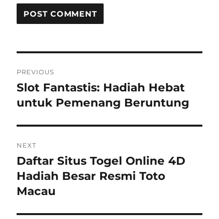
Post
PREVIOUS
navigation
Slot Fantastis: Hadiah Hebat
Previous
post:
untuk Pemenang Beruntung
NEXT
Daftar Situs Togel Online 4D
Next
post:
Hadiah Besar Resmi Toto
Macau