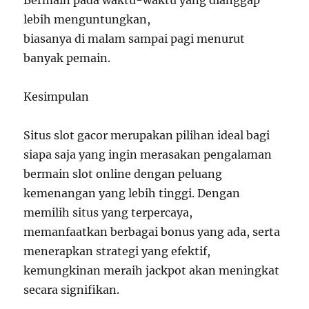
Bermain pada waktu-waktu yang dianggap
lebih menguntungkan,
biasanya di malam sampai pagi menurut
banyak pemain.
Kesimpulan
Situs slot gacor merupakan pilihan ideal bagi
siapa saja yang ingin merasakan pengalaman
bermain slot online dengan peluang
kemenangan yang lebih tinggi. Dengan
memilih situs yang terpercaya,
memanfaatkan berbagai bonus yang ada, serta
menerapkan strategi yang efektif,
kemungkinan meraih jackpot akan meningkat
secara signifikan.