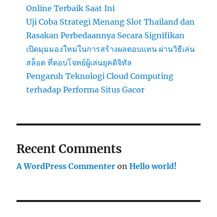
Online Terbaik Saat Ini
Uji Coba Strategi Menang Slot Thailand dan
Rasakan Perbedaannya Secara Signifikan
เปิดมุมมองใหม่ในการสร้างผลตอบแทน ผ่านวิธีเล่น
สล็อต ที่ตอบโจทย์ผู้เล่นยุคดิจิทัล
Pengaruh Teknologi Cloud Computing
terhadap Performa Situs Gacor
Recent Comments
A WordPress Commenter
on
Hello world!