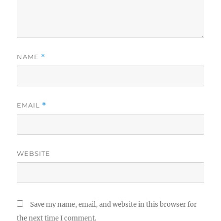
NAME
*
EMAIL
*
WEBSITE
Save my name, email, and website in this browser for
the next time I comment.