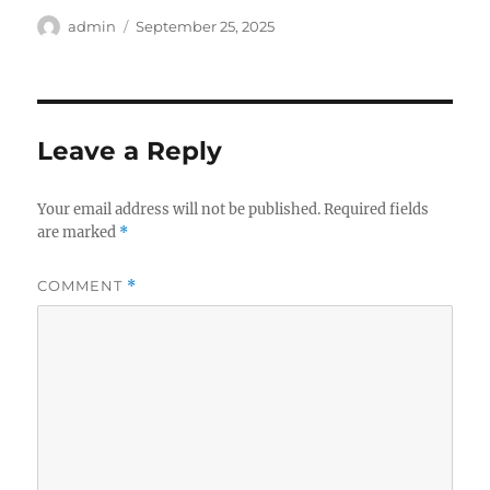
Author
Posted
admin
September 25, 2025
on
Leave a Reply
Your email address will not be published.
Required fields
are marked
*
COMMENT
*