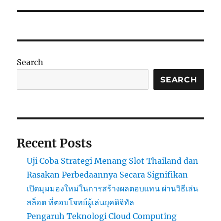
Search
SEARCH
Recent Posts
Uji Coba Strategi Menang Slot Thailand dan
Rasakan Perbedaannya Secara Signifikan
เปิดมุมมองใหม่ในการสร้างผลตอบแทน ผ่านวิธีเล่น
สล็อต ที่ตอบโจทย์ผู้เล่นยุคดิจิทัล
Pengaruh Teknologi Cloud Computing