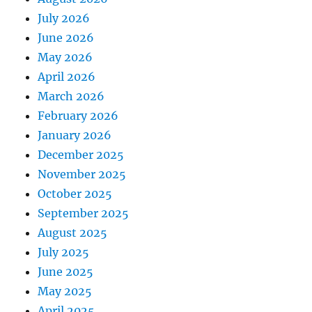
July 2026
June 2026
May 2026
April 2026
March 2026
February 2026
January 2026
December 2025
November 2025
October 2025
September 2025
August 2025
July 2025
June 2025
May 2025
April 2025