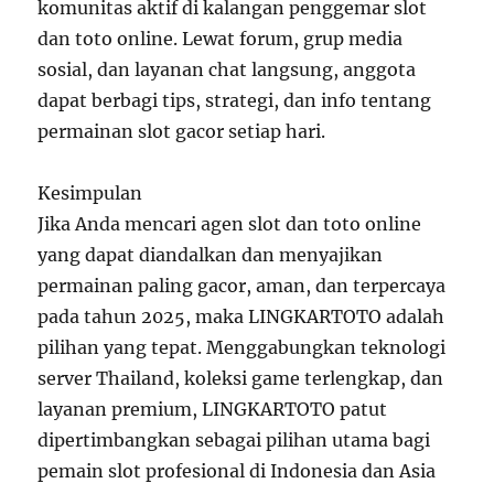
komunitas aktif di kalangan penggemar slot
dan toto online. Lewat forum, grup media
sosial, dan layanan chat langsung, anggota
dapat berbagi tips, strategi, dan info tentang
permainan slot gacor setiap hari.
Kesimpulan
Jika Anda mencari agen slot dan toto online
yang dapat diandalkan dan menyajikan
permainan paling gacor, aman, dan terpercaya
pada tahun 2025, maka LINGKARTOTO adalah
pilihan yang tepat. Menggabungkan teknologi
server Thailand, koleksi game terlengkap, dan
layanan premium, LINGKARTOTO patut
dipertimbangkan sebagai pilihan utama bagi
pemain slot profesional di Indonesia dan Asia