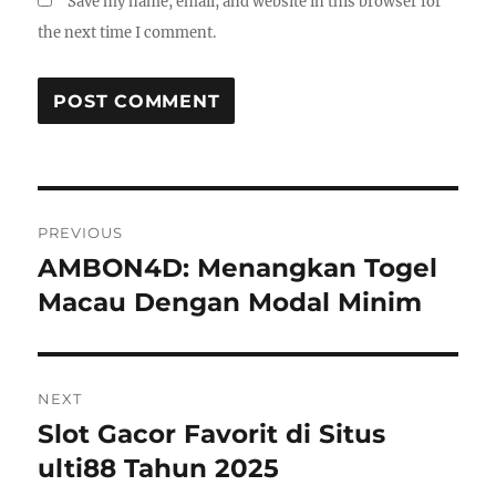
Save my name, email, and website in this browser for
the next time I comment.
Post
PREVIOUS
navigation
AMBON4D: Menangkan Togel
Previous
post:
Macau Dengan Modal Minim
NEXT
Slot Gacor Favorit di Situs
Next
post:
ulti88 Tahun 2025