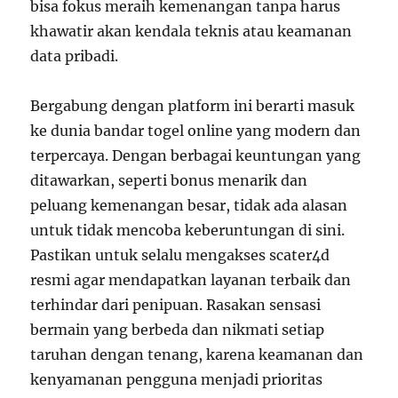
bisa fokus meraih kemenangan tanpa harus
khawatir akan kendala teknis atau keamanan
data pribadi.
Bergabung dengan platform ini berarti masuk
ke dunia bandar togel online yang modern dan
terpercaya. Dengan berbagai keuntungan yang
ditawarkan, seperti bonus menarik dan
peluang kemenangan besar, tidak ada alasan
untuk tidak mencoba keberuntungan di sini.
Pastikan untuk selalu mengakses scater4d
resmi agar mendapatkan layanan terbaik dan
terhindar dari penipuan. Rasakan sensasi
bermain yang berbeda dan nikmati setiap
taruhan dengan tenang, karena keamanan dan
kenyamanan pengguna menjadi prioritas