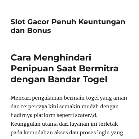
Slot Gacor Penuh Keuntungan
dan Bonus
Cara Menghindari
Penipuan Saat Bermitra
dengan Bandar Togel
Mencari pengalaman bermain togel yang aman
dan terpercaya kini semakin mudah dengan
hadirnya platform seperti scater4d.
Keunggulan utama dari layanan ini terletak
pada kemudahan akses dan proses login yang