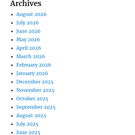
Archives
August 2026
July 2026
June 2026
May 2026
April 2026
March 2026
February 2026
January 2026
December 2025
November 2025
October 2025
September 2025
August 2025
July 2025
June 2025