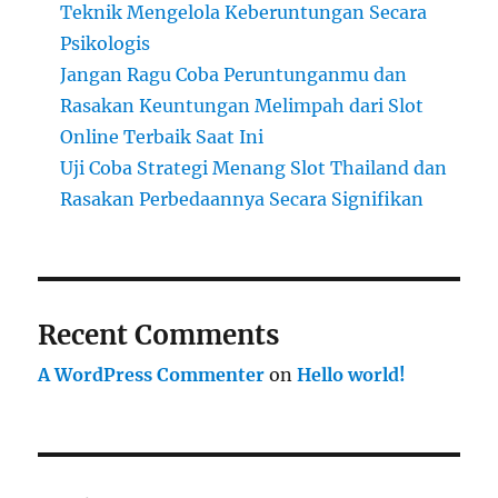
Teknik Mengelola Keberuntungan Secara
Psikologis
Jangan Ragu Coba Peruntunganmu dan
Rasakan Keuntungan Melimpah dari Slot
Online Terbaik Saat Ini
Uji Coba Strategi Menang Slot Thailand dan
Rasakan Perbedaannya Secara Signifikan
Recent Comments
A WordPress Commenter
on
Hello world!