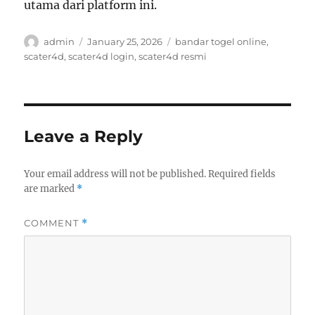
utama dari platform ini.
Author
Posted
Tags
admin
January 25, 2026
bandar togel online
,
on
scater4d
,
scater4d login
,
scater4d resmi
Leave a Reply
Your email address will not be published.
Required fields
are marked
*
COMMENT
*