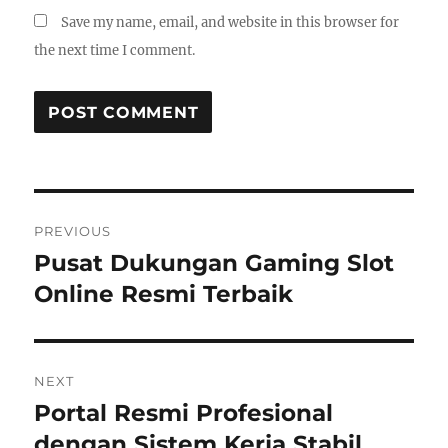
Save my name, email, and website in this browser for
the next time I comment.
Post
PREVIOUS
navigation
Pusat Dukungan Gaming Slot
Previous
post:
Online Resmi Terbaik
NEXT
Portal Resmi Profesional
Next
post:
dengan Sistem Kerja Stabil