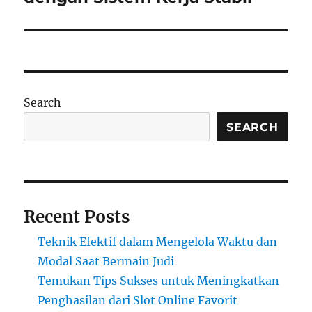
Search
SEARCH
Recent Posts
Teknik Efektif dalam Mengelola Waktu dan
Modal Saat Bermain Judi
Temukan Tips Sukses untuk Meningkatkan
Penghasilan dari Slot Online Favorit