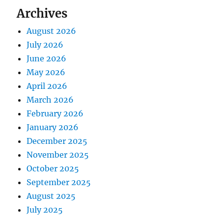
Archives
August 2026
July 2026
June 2026
May 2026
April 2026
March 2026
February 2026
January 2026
December 2025
November 2025
October 2025
September 2025
August 2025
July 2025