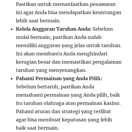
Pastikan untuk memanfaatkan penawaran
ini agar Anda bisa mendapatkan keuntungan
lebih saat bermain.
Kelola Anggaran Taruhan Anda:
Sebelum
mulai bermain, pastikan Anda sudah
memiliki anggaran yang jelas untuk taruhan.
Ini akan membantu Anda menghindari
kerugian besar dan memastikan pengalaman
taruhan yang menyenangkan.
Pahami Permainan yang Anda Pilih:
Sebelum bertaruh, pastikan Anda
memahami permainan yang Anda pilih, baik
itu taruhan olahraga atau permainan kasino.
Pahami aturan dan strategi yang terlibat
agar bisa membuat keputusan yang lebih
baik saat bermain.