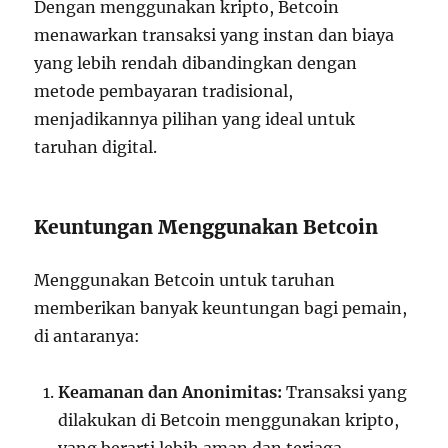
Dengan menggunakan kripto, Betcoin
menawarkan transaksi yang instan dan biaya
yang lebih rendah dibandingkan dengan
metode pembayaran tradisional,
menjadikannya pilihan yang ideal untuk
taruhan digital.
Keuntungan Menggunakan Betcoin
Menggunakan Betcoin untuk taruhan
memberikan banyak keuntungan bagi pemain,
di antaranya:
Keamanan dan Anonimitas:
Transaksi yang
dilakukan di Betcoin menggunakan kripto,