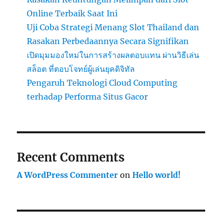
Online Terbaik Saat Ini
Uji Coba Strategi Menang Slot Thailand dan
Rasakan Perbedaannya Secara Signifikan
เปิดมุมมองใหม่ในการสร้างผลตอบแทน ผ่านวิธีเล่น
สล็อต ที่ตอบโจทย์ผู้เล่นยุคดิจิทัล
Pengaruh Teknologi Cloud Computing
terhadap Performa Situs Gacor
Recent Comments
A WordPress Commenter
on
Hello world!