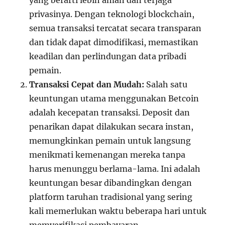
yang berarti lebih aman dan terjaga
privasinya. Dengan teknologi blockchain,
semua transaksi tercatat secara transparan
dan tidak dapat dimodifikasi, memastikan
keadilan dan perlindungan data pribadi
pemain.
Transaksi Cepat dan Mudah:
Salah satu
keuntungan utama menggunakan Betcoin
adalah kecepatan transaksi. Deposit dan
penarikan dapat dilakukan secara instan,
memungkinkan pemain untuk langsung
menikmati kemenangan mereka tanpa
harus menunggu berlama-lama. Ini adalah
keuntungan besar dibandingkan dengan
platform taruhan tradisional yang sering
kali memerlukan waktu beberapa hari untuk