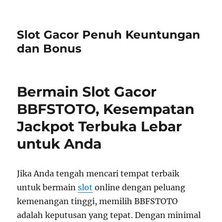
Slot Gacor Penuh Keuntungan
dan Bonus
Bermain Slot Gacor
BBFSTOTO, Kesempatan
Jackpot Terbuka Lebar
untuk Anda
Jika Anda tengah mencari tempat terbaik
untuk bermain
slot
online dengan peluang
kemenangan tinggi, memilih BBFSTOTO
adalah keputusan yang tepat. Dengan minimal