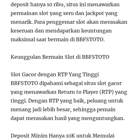
deposit hanya 10 ribu, situs ini menawarkan
permainan slot yang seru dan jackpot yang
menarik. Para penggemar slot akan merasakan
keseruan dan mendapatkan keuntungan
maksimal saat bermain di BBFSTOTO.
Keunggulan Bermain Slot di BBFSTOTO
Slot Gacor dengan RTP Yang Tinggi
BBFSTOTO dipahami sebagai situs slot gacor
yang menawarkan Return to Player (RTP) yang
tinggi. Dengan RTP yang baik, peluang untuk
menang jadi lebih besar, sehingga pemain
dapat merasakan hasil yang menguntungkan.
Deposit Minim Hanya 10K untuk Memulai