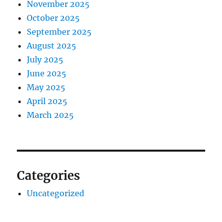
November 2025
October 2025
September 2025
August 2025
July 2025
June 2025
May 2025
April 2025
March 2025
Categories
Uncategorized