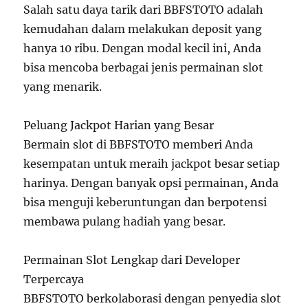
Salah satu daya tarik dari BBFSTOTO adalah
kemudahan dalam melakukan deposit yang
hanya 10 ribu. Dengan modal kecil ini, Anda
bisa mencoba berbagai jenis permainan slot
yang menarik.
Peluang Jackpot Harian yang Besar
Bermain slot di BBFSTOTO memberi Anda
kesempatan untuk meraih jackpot besar setiap
harinya. Dengan banyak opsi permainan, Anda
bisa menguji keberuntungan dan berpotensi
membawa pulang hadiah yang besar.
Permainan Slot Lengkap dari Developer
Terpercaya
BBFSTOTO berkolaborasi dengan penyedia slot