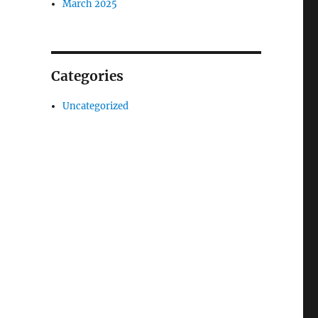
March 2025
Categories
Uncategorized