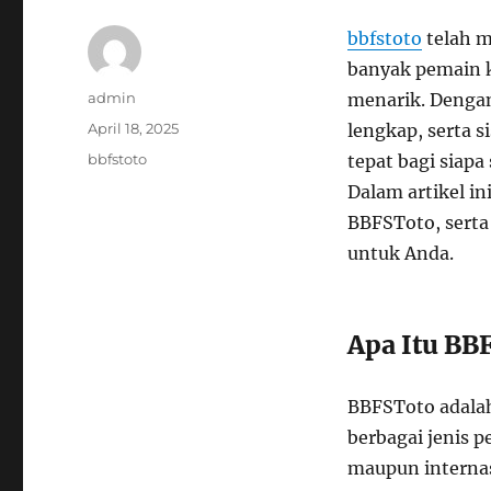
bbfstoto
telah m
banyak pemain 
Author
admin
menarik. Denga
Posted
April 18, 2025
lengkap, serta 
on
Tags
bbfstoto
tepat bagi siapa
Dalam artikel i
BBFSToto, serta 
untuk Anda.
Apa Itu BB
BBFSToto adalah
berbagai jenis p
maupun internas