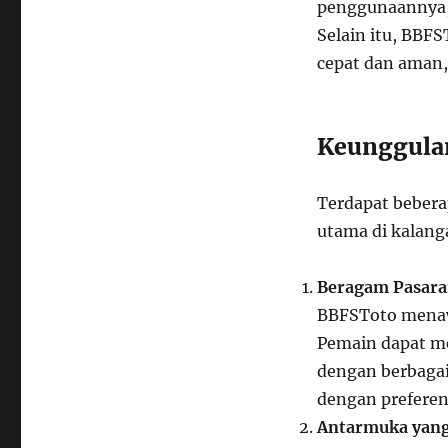
penggunaannya, 
Selain itu, BBF
cepat dan aman
Keunggula
Terdapat beber
utama di kalang
Beragam Pasara
BBFSToto menawa
Pemain dapat me
dengan berbagai 
dengan prefere
Antarmuka yan