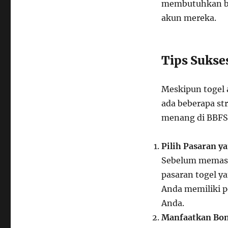
membutuhkan ban
akun mereka.
Tips Sukse
Meskipun togel
ada beberapa st
menang di BBFST
Pilih Pasaran y
Sebelum memasa
pasaran togel y
Anda memiliki p
Anda.
Manfaatkan Bon