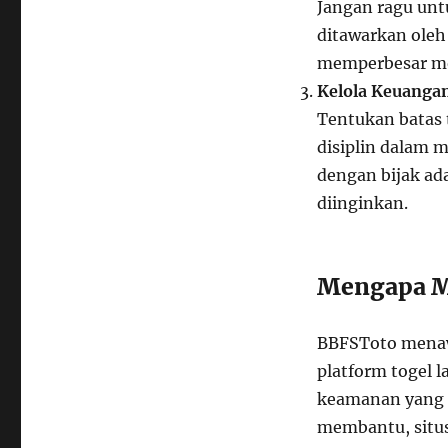
Jangan ragu un
ditawarkan oleh
memperbesar mo
Kelola Keuangan
Tentukan batas 
disiplin dalam 
dengan bijak ad
diinginkan.
Mengapa M
BBFSToto menaw
platform togel 
keamanan yang k
membantu, situs