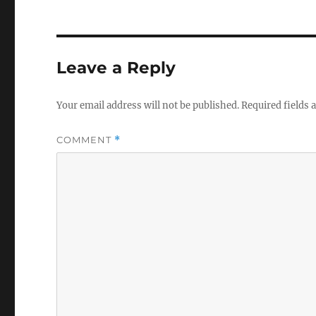
Leave a Reply
Your email address will not be published.
Required fields
COMMENT
*