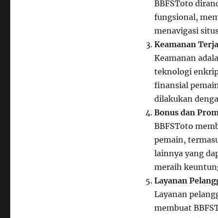
BBFSToto diran
fungsional, me
menavigasi situs
Keamanan Terj
Keamanan adalah
teknologi enkrip
finansial pemai
dilakukan deng
Bonus dan Prom
BBFSToto membe
pemain, termasu
lainnya yang d
meraih keuntung
Layanan Pelang
Layanan pelangg
membuat BBFSTo