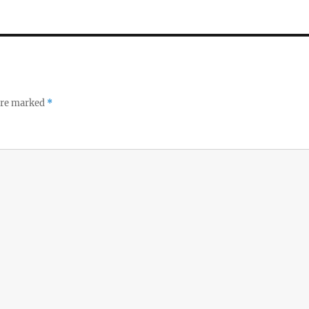
 are marked
*