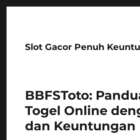
Slot Gacor Penuh Keunt
BBFSToto: Pandu
Togel Online den
dan Keuntungan 