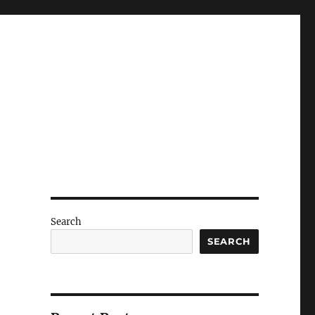
Search
SEARCH