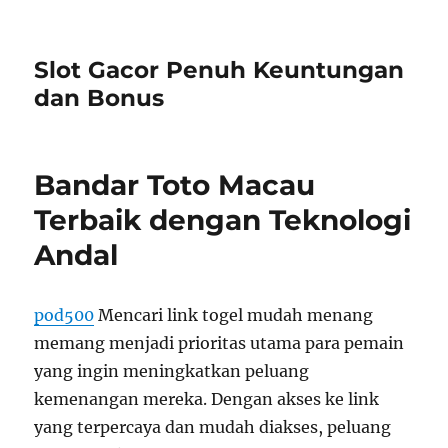
Slot Gacor Penuh Keuntungan
dan Bonus
Bandar Toto Macau
Terbaik dengan Teknologi
Andal
pod500
Mencari link togel mudah menang
memang menjadi prioritas utama para pemain
yang ingin meningkatkan peluang
kemenangan mereka. Dengan akses ke link
yang terpercaya dan mudah diakses, peluang