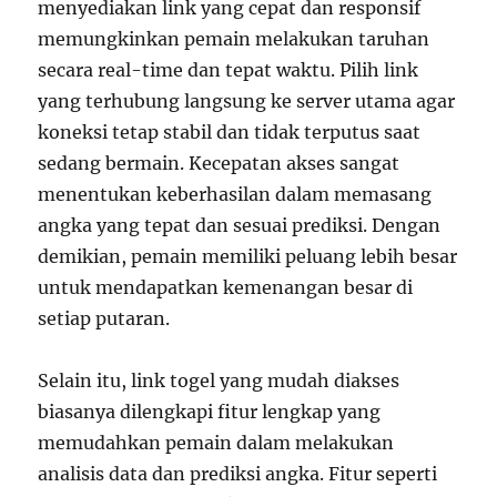
menyediakan link yang cepat dan responsif
memungkinkan pemain melakukan taruhan
secara real-time dan tepat waktu. Pilih link
yang terhubung langsung ke server utama agar
koneksi tetap stabil dan tidak terputus saat
sedang bermain. Kecepatan akses sangat
menentukan keberhasilan dalam memasang
angka yang tepat dan sesuai prediksi. Dengan
demikian, pemain memiliki peluang lebih besar
untuk mendapatkan kemenangan besar di
setiap putaran.
Selain itu, link togel yang mudah diakses
biasanya dilengkapi fitur lengkap yang
memudahkan pemain dalam melakukan
analisis data dan prediksi angka. Fitur seperti