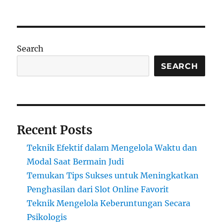
Search
SEARCH
Recent Posts
Teknik Efektif dalam Mengelola Waktu dan
Modal Saat Bermain Judi
Temukan Tips Sukses untuk Meningkatkan
Penghasilan dari Slot Online Favorit
Teknik Mengelola Keberuntungan Secara
Psikologis