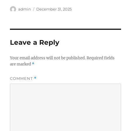
Author
Posted
admin
December 31, 2025
on
Leave a Reply
Your email address will not be published.
Required fields
are marked
*
COMMENT
*