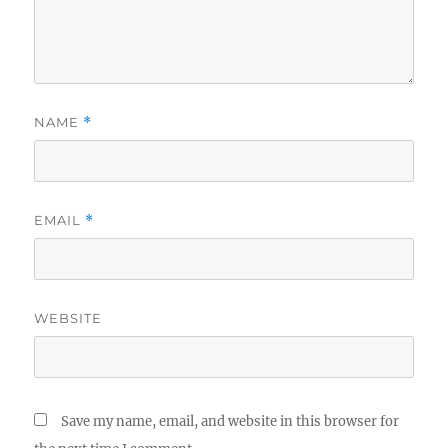
NAME
*
EMAIL
*
WEBSITE
Save my name, email, and website in this browser for