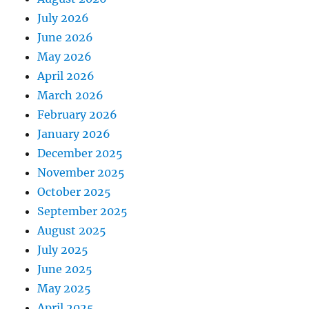
July 2026
June 2026
May 2026
April 2026
March 2026
February 2026
January 2026
December 2025
November 2025
October 2025
September 2025
August 2025
July 2025
June 2025
May 2025
April 2025