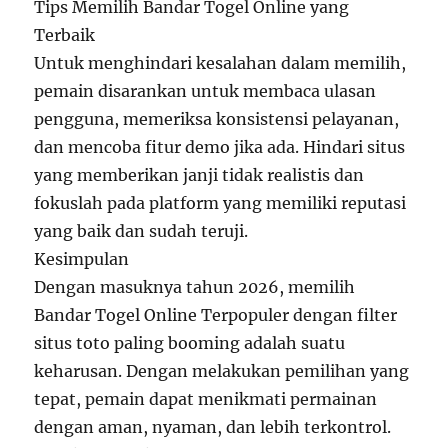
Tips Memilih Bandar Togel Online yang
Terbaik
Untuk menghindari kesalahan dalam memilih,
pemain disarankan untuk membaca ulasan
pengguna, memeriksa konsistensi pelayanan,
dan mencoba fitur demo jika ada. Hindari situs
yang memberikan janji tidak realistis dan
fokuslah pada platform yang memiliki reputasi
yang baik dan sudah teruji.
Kesimpulan
Dengan masuknya tahun 2026, memilih
Bandar Togel Online Terpopuler dengan filter
situs toto paling booming adalah suatu
keharusan. Dengan melakukan pemilihan yang
tepat, pemain dapat menikmati permainan
dengan aman, nyaman, dan lebih terkontrol.