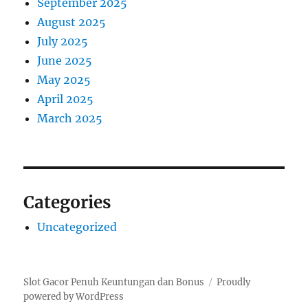
September 2025
August 2025
July 2025
June 2025
May 2025
April 2025
March 2025
Categories
Uncategorized
Slot Gacor Penuh Keuntungan dan Bonus
Proudly
powered by WordPress