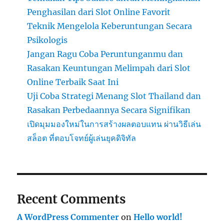
Penghasilan dari Slot Online Favorit
Teknik Mengelola Keberuntungan Secara
Psikologis
Jangan Ragu Coba Peruntunganmu dan
Rasakan Keuntungan Melimpah dari Slot
Online Terbaik Saat Ini
Uji Coba Strategi Menang Slot Thailand dan
Rasakan Perbedaannya Secara Signifikan
เปิดมุมมองใหม่ในการสร้างผลตอบแทน ผ่านวิธีเล่น
สล็อต ที่ตอบโจทย์ผู้เล่นยุคดิจิทัล
Recent Comments
A WordPress Commenter
on
Hello world!