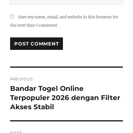
Save my name, email, and website in this browser for
the next time I comment.
Post
PREVIOUS
navigation
Bandar Togel Online
Previous
post:
Terpopuler 2026 dengan Filter
Akses Stabil
NEXT