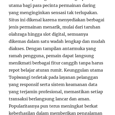
utama bagi para pecinta permainan daring
yang menginginkan sensasi tak terlupakan.
Situs ini dikenal karena menyediakan berbagai
jenis permainan menarik, mulai dari taruhan
olahraga hingga slot digital, semuanya
dikemas dalam satu wadah lengkap dan mudah
diakses. Dengan tampilan antarmuka yang
ramah pengguna, pemain dapat langsung
menikmati berbagai fitur canggih tanpa harus
repot belajar aturan rumit. Keunggulan utama
Topiwangi terletak pada layanan pelanggan
yang responsif serta sistem keamanan data
yang terjamin profesional, memastikan setiap
transaksi berlangsung lancar dan aman.
Popularitasnya pun terus meningkat berkat
keberhasilan dalam memberikan pengalaman