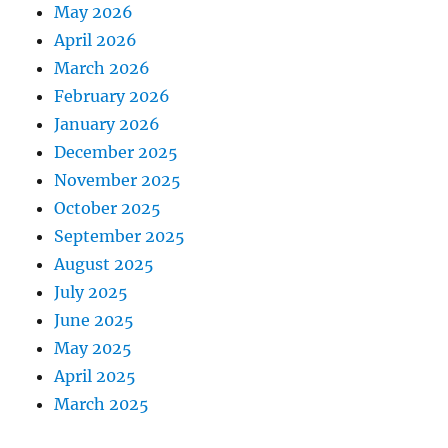
May 2026
April 2026
March 2026
February 2026
January 2026
December 2025
November 2025
October 2025
September 2025
August 2025
July 2025
June 2025
May 2025
April 2025
March 2025