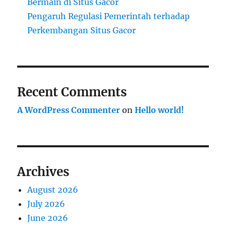
Bermain di Situs Gacor
Pengaruh Regulasi Pemerintah terhadap
Perkembangan Situs Gacor
Recent Comments
A WordPress Commenter
on
Hello world!
Archives
August 2026
July 2026
June 2026