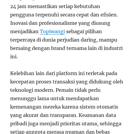
24 jam memastikan setiap kebutuhan
pengguna terpenuhi secara cepat dan efisien.
Inovasi dan profesionalisme yang diusung
menjadikan
Topiwangi
sebagai pilihan
terpercaya di dunia perjudian daring, mampu
bersaing dengan brand ternama lain di industri
ini.
Kelebihan lain dari platform ini terletak pada
kecepatan proses transaksi yang didukung oleh
teknologi modern. Pemain tidak perlu
menunggu lama untuk mendapatkan
kemenangan mereka karena sistem otomatis
yang akurat dan transparan. Keamanan data
pribadi juga menjadi prioritas utama, sehingga
setiap anggota merasa nyaman dan bebas