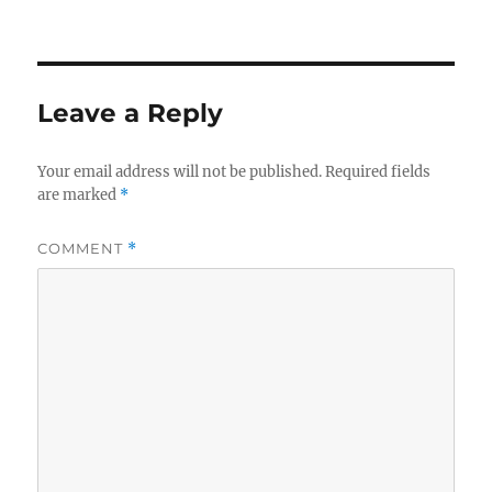
on
Leave a Reply
Your email address will not be published.
Required fields
are marked
*
COMMENT
*