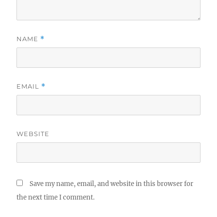
NAME
*
EMAIL
*
WEBSITE
Save my name, email, and website in this browser for
the next time I comment.