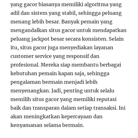
yang gacor biasanya memiliki algoritma yang
adil dan sistem yang stabil, sehingga peluang
menang lebih besar. Banyak pemain yang
mengandalkan situs gacor untuk mendapatkan
peluang jackpot besar secara konsisten. Selain
itu, situs gacor juga menyediakan layanan
customer service yang responsif dan
profesional. Mereka siap membantu berbagai
kebutuhan pemain kapan saja, sehingga
pengalaman bermain menjadi lebih
menyenangkan. Jadi, penting untuk selalu
memilih situs gacor yang memiliki reputasi
baik dan transparan dalam setiap transaksi. Ini
akan meningkatkan kepercayaan dan
kenyamanan selama bermain.