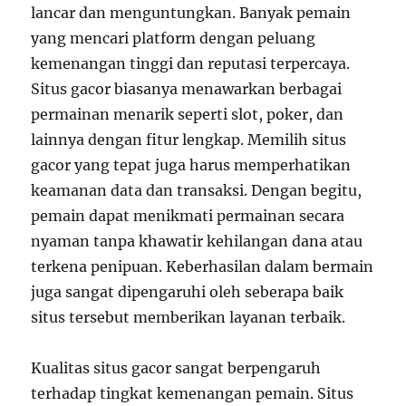
lancar dan menguntungkan. Banyak pemain
yang mencari platform dengan peluang
kemenangan tinggi dan reputasi terpercaya.
Situs gacor biasanya menawarkan berbagai
permainan menarik seperti slot, poker, dan
lainnya dengan fitur lengkap. Memilih situs
gacor yang tepat juga harus memperhatikan
keamanan data dan transaksi. Dengan begitu,
pemain dapat menikmati permainan secara
nyaman tanpa khawatir kehilangan dana atau
terkena penipuan. Keberhasilan dalam bermain
juga sangat dipengaruhi oleh seberapa baik
situs tersebut memberikan layanan terbaik.
Kualitas situs gacor sangat berpengaruh
terhadap tingkat kemenangan pemain. Situs