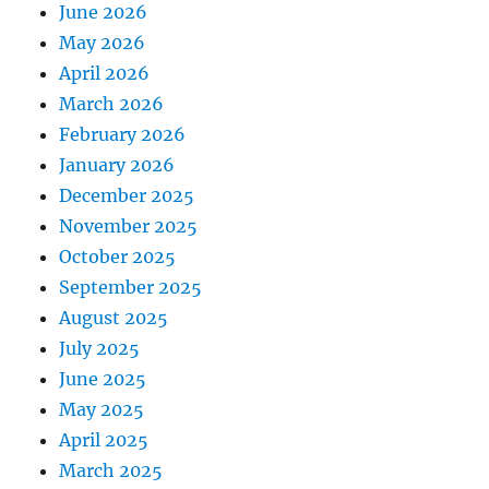
June 2026
May 2026
April 2026
March 2026
February 2026
January 2026
December 2025
November 2025
October 2025
September 2025
August 2025
July 2025
June 2025
May 2025
April 2025
March 2025