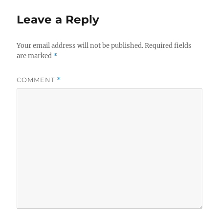
Leave a Reply
Your email address will not be published.
Required fields
are marked
*
COMMENT
*