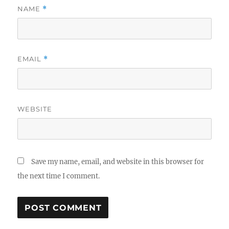
NAME
*
EMAIL
*
WEBSITE
Save my name, email, and website in this browser for
the next time I comment.