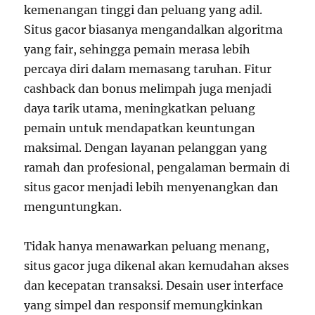
kemenangan tinggi dan peluang yang adil.
Situs gacor biasanya mengandalkan algoritma
yang fair, sehingga pemain merasa lebih
percaya diri dalam memasang taruhan. Fitur
cashback dan bonus melimpah juga menjadi
daya tarik utama, meningkatkan peluang
pemain untuk mendapatkan keuntungan
maksimal. Dengan layanan pelanggan yang
ramah dan profesional, pengalaman bermain di
situs gacor menjadi lebih menyenangkan dan
menguntungkan.
Tidak hanya menawarkan peluang menang,
situs gacor juga dikenal akan kemudahan akses
dan kecepatan transaksi. Desain user interface
yang simpel dan responsif memungkinkan