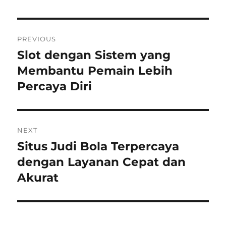
Post
PREVIOUS
navigation
Slot dengan Sistem yang
Previous
post:
Membantu Pemain Lebih
Percaya Diri
NEXT
Situs Judi Bola Terpercaya
Next
post:
dengan Layanan Cepat dan
Akurat