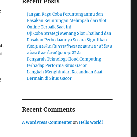
Recent Posts
e
Jangan Ragu Coba Peruntunganmu dan
Rasakan Keuntungan Melimpah dari Slot
Online Terbaik Saat Ini
Uji Coba Strategi Menang Slot Thailand dan
Rasakan Perbedaannya Secara Signifikan
a,
เปิดมุมมองใหม่ในการสร้างผลตอบแทน ผ่านวิธีเล่น
สล็อต ที่ตอบโจทย์ผู้เล่นยุคดิจิทัล
an
Pengaruh Teknologi Cloud Computing
i
terhadap Performa Situs Gacor
Langkah Menghindari Kecanduan Saat
Bermain di Situs Gacor
g
Recent Comments
A WordPress Commenter
on
Hello world!