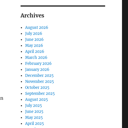
Archives
August 2026
July 2026
June 2026
May 2026
April 2026
March 2026
February 2026
January 2026
December 2025
November 2025
October 2025
September 2025
an
August 2025
July 2025
June 2025
May 2025
April 2025