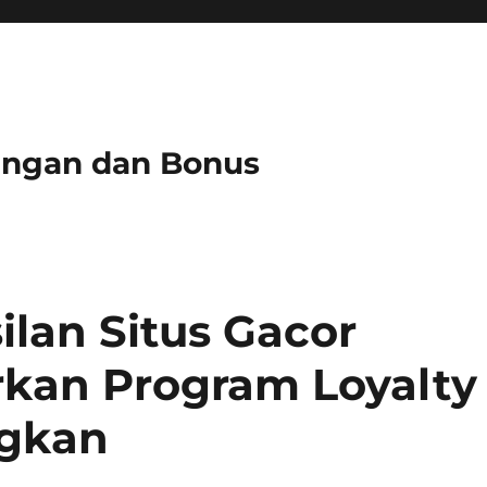
ungan dan Bonus
ilan Situs Gacor
kan Program Loyalty
gkan