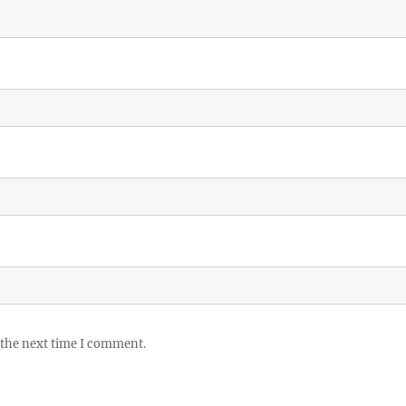
 the next time I comment.