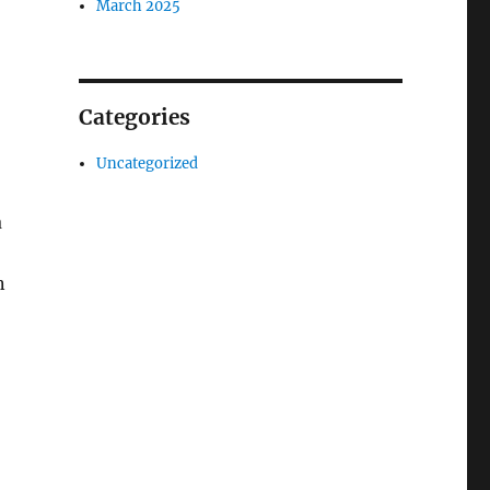
March 2025
Categories
Uncategorized
a
n