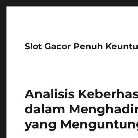
Slot Gacor Penuh Keunt
Analisis Keberhas
dalam Menghadir
yang Menguntun