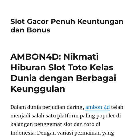
Slot Gacor Penuh Keuntungan
dan Bonus
AMBON4D: Nikmati
Hiburan Slot Toto Kelas
Dunia dengan Berbagai
Keunggulan
Dalam dunia perjudian daring,
ambon 4d
telah
menjadi salah satu platform paling populer di
kalangan penggemar slot dan toto di
Indonesia. Dengan variasi permainan yang