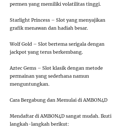
permen yang memiliki volatilitas tinggi.
Starlight Princess – Slot yang menyajikan
grafik menawan dan hadiah besar.
Wolf Gold – Slot bertema serigala dengan
jackpot yang terus berkembang.
Aztec Gems – Slot klasik dengan metode
permainan yang sederhana namun
menguntungkan.
Cara Bergabung dan Memulai di AMBON4D
Mendaftar di AMBON4D sangat mudah. Ikuti
langkah-langkah berikut: