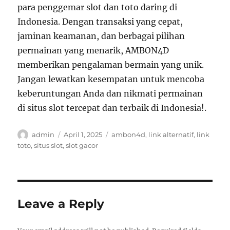
para penggemar slot dan toto daring di
Indonesia. Dengan transaksi yang cepat,
jaminan keamanan, dan berbagai pilihan
permainan yang menarik, AMBON4D
memberikan pengalaman bermain yang unik.
Jangan lewatkan kesempatan untuk mencoba
keberuntungan Anda dan nikmati permainan
di situs slot tercepat dan terbaik di Indonesia!.
Author
Posted
Tags
admin
April 1, 2025
ambon4d
,
link alternatif
,
link
on
toto
,
situs slot
,
slot gacor
Leave a Reply