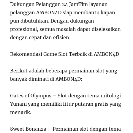
Dukungan Pelanggan 24 JamTim layanan
pelanggan AMBON4D siap membantu kapan
pun dibutuhkan. Dengan dukungan
profesional, semua masalah dapat diselesaikan
dengan cepat dan efisien.
Rekomendasi Game Slot Terbaik di AMBON4D
Berikut adalah beberapa permainan slot yang
banyak diminati di AMBON4D:
Gates of Olympus – Slot dengan tema mitologi
Yunani yang memiliki fitur putaran gratis yang
menarik.
Sweet Bonanza – Permainan slot dengan tema