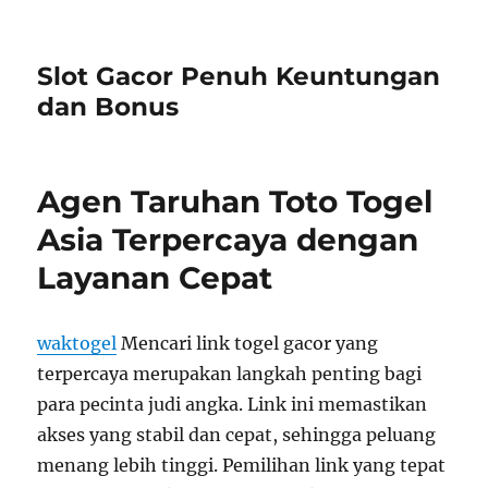
Slot Gacor Penuh Keuntungan
dan Bonus
Agen Taruhan Toto Togel
Asia Terpercaya dengan
Layanan Cepat
waktogel
Mencari link togel gacor yang
terpercaya merupakan langkah penting bagi
para pecinta judi angka. Link ini memastikan
akses yang stabil dan cepat, sehingga peluang
menang lebih tinggi. Pemilihan link yang tepat