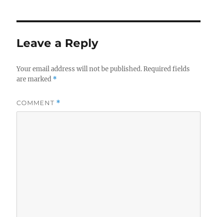
Leave a Reply
Your email address will not be published.
Required fields
are marked
*
COMMENT
*