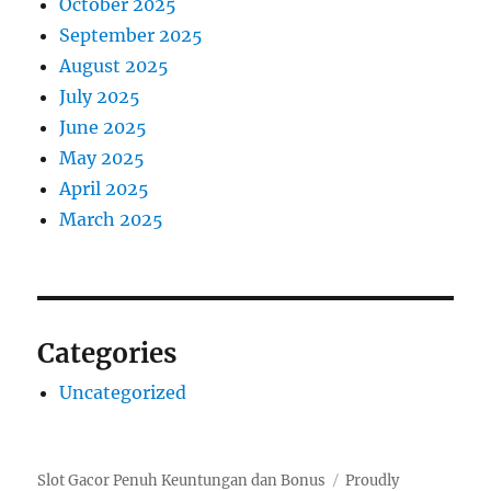
October 2025
September 2025
August 2025
July 2025
June 2025
May 2025
April 2025
March 2025
Categories
Uncategorized
Slot Gacor Penuh Keuntungan dan Bonus
Proudly