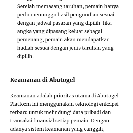
Setelah memasang taruhan, pemain hanya
perlu menunggu hasil pengundian sesuai
dengan jadwal pasaran yang dipilih. Jika
angka yang dipasang keluar sebagai
pemenang, pemain akan mendapatkan
hadiah sesuai dengan jenis taruhan yang
dipilih.
Keamanan di Abutogel
Keamanan adalah prioritas utama di Abutogel.
Platform ini menggunakan teknologi enkripsi
terbaru untuk melindungi data pribadi dan
transaksi finansial setiap pemain. Dengan
adanya sistem keamanan yang canggih,