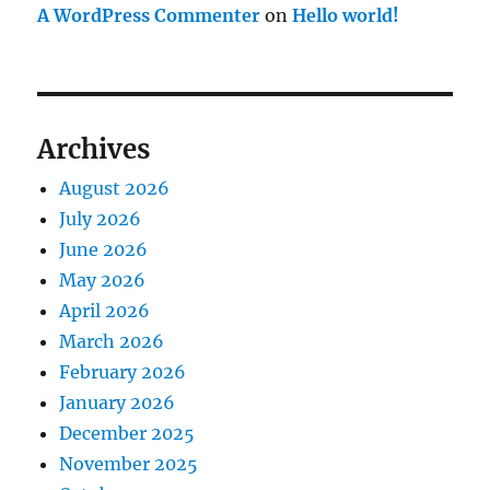
A WordPress Commenter
on
Hello world!
Archives
August 2026
July 2026
June 2026
May 2026
April 2026
March 2026
February 2026
January 2026
December 2025
November 2025