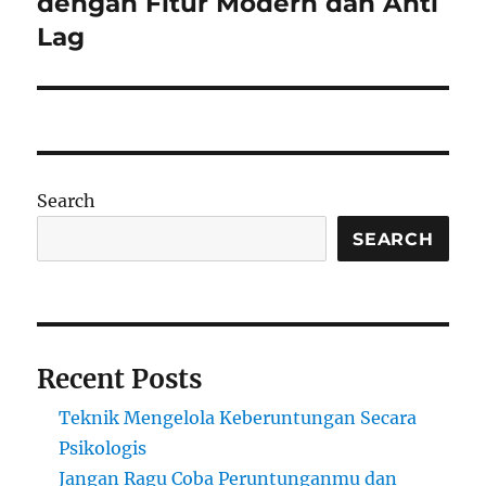
dengan Fitur Modern dan Anti
Lag
Search
SEARCH
Recent Posts
Teknik Mengelola Keberuntungan Secara
Psikologis
Jangan Ragu Coba Peruntunganmu dan