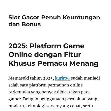
Slot Gacor Penuh Keuntungan
dan Bonus
2025: Platform Game
Online dengan Fitur
Khusus Pemacu Menang
Memasuki tahun 2025,
kurir89
sudah menjadi
salah satu platform permainan online
terkemuka yang banyak dibicarakan para
gamer. Dengan penggunaan permainan yang
modern, teknologi server yang cepat, serta