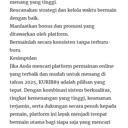
menang yang tinggi.
Rencanakan strategi dan kelola waktu bermain
dengan baik.
Manfaatkan bonus dan promosi yang
ditawarkan oleh platform.
Bermainlah secara konsisten tanpa terburu-
buru.
Kesimpulan
Jika Anda mencari platform permainan online
yang terbaik dan mudah untuk menang di
tahun 2025, KURIR89 adalah pilihan yang
tepat. Dengan kombinasi sistem berkualitas,
tingkat kemenangan yang tinggi, keamanan
terjamin, serta dukungan secara penuh kepada
pemain, platform ini layak menjadi tempat
bermain utama bagi siapa saja yang mencari