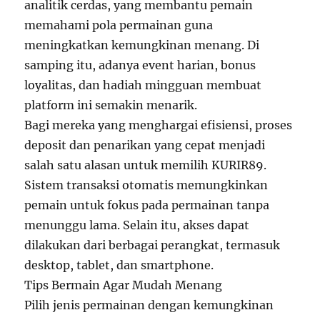
analitik cerdas, yang membantu pemain
memahami pola permainan guna
meningkatkan kemungkinan menang. Di
samping itu, adanya event harian, bonus
loyalitas, dan hadiah mingguan membuat
platform ini semakin menarik.
Bagi mereka yang menghargai efisiensi, proses
deposit dan penarikan yang cepat menjadi
salah satu alasan untuk memilih KURIR89.
Sistem transaksi otomatis memungkinkan
pemain untuk fokus pada permainan tanpa
menunggu lama. Selain itu, akses dapat
dilakukan dari berbagai perangkat, termasuk
desktop, tablet, dan smartphone.
Tips Bermain Agar Mudah Menang
Pilih jenis permainan dengan kemungkinan