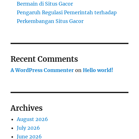
Bermain di Situs Gacor
Pengaruh Regulasi Pemerintah terhadap
Perkembangan Situs Gacor
Recent Comments
A WordPress Commenter
on
Hello world!
Archives
August 2026
July 2026
June 2026