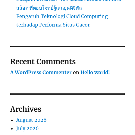
สล็อต ที่ตอบโจทย์ผู้เล่นยุคดิจิทัล
Pengaruh Teknologi Cloud Computing
terhadap Performa Situs Gacor
Recent Comments
A WordPress Commenter
on
Hello world!
Archives
August 2026
July 2026