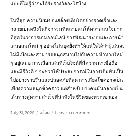
แบบที่ไม่รู้ว่าจะได้รับรางวัลอะไรบ้าง
ในที่สุด ความนิยมของสล็อตเติบโตอย่างรวดเร็วและ
กลายเป็นหนึ่งในกิจกรรมที่หลายคนให้ความสนใจมาก
ที่สุดในวงการเกมออนไลน์ การพัฒนาระบบและการนำ
เสนอเกมใหม่ ๆ อย่างไม่หยุดยั้งทำให้แน่ใจได้ว่าผู้เล่นจะ
ไม่มีเบื่อและสามารถสนุกสนานไปกับความท้าทายใหม่
ๆ อยู่เสมอ การเลือกเล่นที่เว็บไซต์ที่มีความน่าเชื่อถือ
และมีรีวิวดี ๆ จะช่วยให้ประสบการณ์ในการเดิมพันเป็น
ไปอย่างราบรื่นและปลอดภัยที่สุด การเสี่ยงโชคอาจเป็น
เพียงความสนุกชั่วคราว แต่สำหรับบางคนมันกลายเป็น
เส้นทางสู่ความสำเร็จที่น่าทึ่งในชีวิตของพวกเขาเอง
Posted
Tags
on
July 31, 2026
สล็อต
Leave a comment
on
เปิด
มุม
มอง