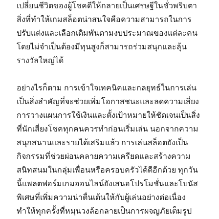
เปลี่ยนชีวิตของผู้โชคดีให้กลายเป็นเศรษฐีในชั่วพริบตา
สิ่งที่ทำให้เกมสล็อตน่าสนใจคือความสามารถในการ
ปรับแต่งและเลือกเดิมพันตามงบประมาณของแต่ละคน
โดยไม่จำเป็นต้องมีทุนสูงก็สามารถร่วมสนุกและลุ้น
รางวัลใหญ่ได้
อย่างไรก็ตาม การเข้าใจเทคนิคและกลยุทธ์ในการเล่น
เป็นสิ่งสำคัญที่จะช่วยเพิ่มโอกาสชนะและลดความเสี่ยง
การวางแผนการใช้เงินและตั้งเป้าหมายให้ชัดเจนเป็นสิ่ง
ที่นักเสี่ยงโชคทุกคนควรทำก่อนเริ่มเล่น นอกจากความ
สนุกสนานและรายได้เสริมแล้ว การเล่นสล็อตยังเป็น
กิจกรรมที่ช่วยผ่อนคลายความเครียดและสร้างความ
สนิทสนมในกลุ่มเพื่อนหรือครอบครัวได้ดีอีกด้วย ทุกวัน
นี้แพลตฟอร์มเกมออนไลน์ยังเสนอโปรโมชั่นและโบนัส
พิเศษที่เพิ่มความน่าตื่นเต้นให้กับผู้เล่นอย่างต่อเนื่อง
ทำให้ทุกครั้งที่หมุนวงล้อกลายเป็นการผจญภัยเต็มรูป