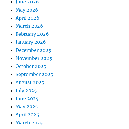
June 2026
May 2026
April 2026
March 2026
February 2026
January 2026
December 2025
November 2025
October 2025
September 2025
August 2025
July 2025
June 2025
May 2025
April 2025
March 2025