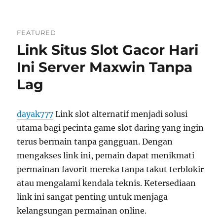
Situs
Slot
Gacor
FEATURED
Hari
Link Situs Slot Gacor Hari
Ini
Link
Ini Server Maxwin Tanpa
Server
Maxwin
Lag
Aman
Main
dayak777
Link slot alternatif menjadi solusi
utama bagi pecinta game slot daring yang ingin
terus bermain tanpa gangguan. Dengan
mengakses link ini, pemain dapat menikmati
permainan favorit mereka tanpa takut terblokir
atau mengalami kendala teknis. Ketersediaan
link ini sangat penting untuk menjaga
kelangsungan permainan online.