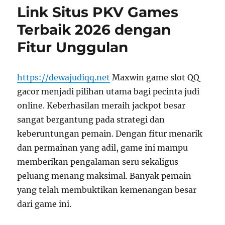
Link Situs PKV Games
Ini
dengan
Terbaik 2026 dengan
Peluang
JP
Fitur Unggulan
Tinggi
https://dewajudiqq.net
Maxwin game slot QQ
gacor menjadi pilihan utama bagi pecinta judi
online. Keberhasilan meraih jackpot besar
sangat bergantung pada strategi dan
keberuntungan pemain. Dengan fitur menarik
dan permainan yang adil, game ini mampu
memberikan pengalaman seru sekaligus
peluang menang maksimal. Banyak pemain
yang telah membuktikan kemenangan besar
dari game ini.