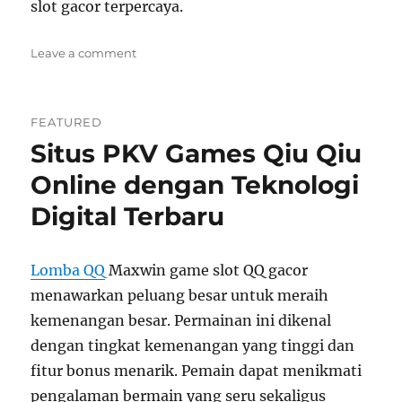
slot gacor terpercaya.
on
Leave a comment
Link
Slot
Gacor
FEATURED
Hari
Situs PKV Games Qiu Qiu
Ini
dengan
Online dengan Teknologi
Peluang
Menang
Digital Terbaru
Tinggi
Lomba QQ
Maxwin game slot QQ gacor
menawarkan peluang besar untuk meraih
kemenangan besar. Permainan ini dikenal
dengan tingkat kemenangan yang tinggi dan
fitur bonus menarik. Pemain dapat menikmati
pengalaman bermain yang seru sekaligus