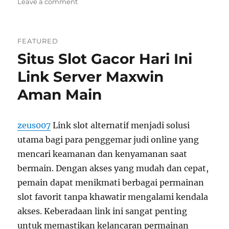
on
Leave a comment
Link
Slot
Gacor
FEATURED
Hari
Situs Slot Gacor Hari Ini
Ini
dengan
Link Server Maxwin
Sistem
Terjamin
Aman Main
Auto
Maxwin
zeus007
Link slot alternatif menjadi solusi
utama bagi para penggemar judi online yang
mencari keamanan dan kenyamanan saat
bermain. Dengan akses yang mudah dan cepat,
pemain dapat menikmati berbagai permainan
slot favorit tanpa khawatir mengalami kendala
akses. Keberadaan link ini sangat penting
untuk memastikan kelancaran permainan