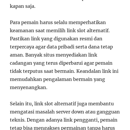
kapan saja.
Para pemain harus selalu memperhatikan
keamanan saat memilih link slot alternatif.
Pastikan link yang digunakan resmi dan
terpercaya agar data pribadi serta dana tetap
aman. Banyak situs menyediakan link
cadangan yang terus diperbarui agar pemain
tidak terputus saat bermain. Keandalan link ini
memudahkan pengalaman bermain yang
menyenangkan.
Selain itu, link slot alternatif juga membantu
mengatasi masalah server down atau gangguan
teknis. Dengan adanya link pengganti, pemain
tetap bisa mengakses permainan tanpa harus