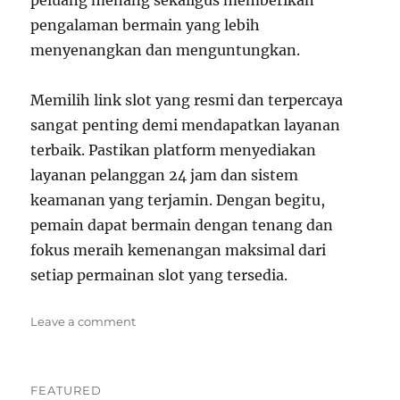
peluang menang sekaligus memberikan
pengalaman bermain yang lebih
menyenangkan dan menguntungkan.
Memilih link slot yang resmi dan terpercaya
sangat penting demi mendapatkan layanan
terbaik. Pastikan platform menyediakan
layanan pelanggan 24 jam dan sistem
keamanan yang terjamin. Dengan begitu,
pemain dapat bermain dengan tenang dan
fokus meraih kemenangan maksimal dari
setiap permainan slot yang tersedia.
on
Leave a comment
Link
Slot
Gacor
FEATURED
Hari