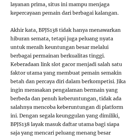
layanan prima, situs ini mampu menjaga
kepercayaan pemain dari berbagai kalangan.
Akhir kata, BPJS138 tidak hanya menawarkan
hiburan semata, tetapi juga peluang nyata
untuk meraih keuntungan besar melalui
berbagai permainan berkualitas tinggi.
Keberadaan link slot gacor menjadi salah satu
faktor utama yang membuat pemain semakin
betah dan percaya diri dalam berkompetisi. Jika
ingin merasakan pengalaman bermain yang
berbeda dan penuh keberuntungan, tidak ada
salahnya mencoba keberuntungan di platform
ini. Dengan segala keunggulan yang dimiliki,
BPJS138 layak masuk daftar utama bagi siapa
saja yang mencari peluang menang besar