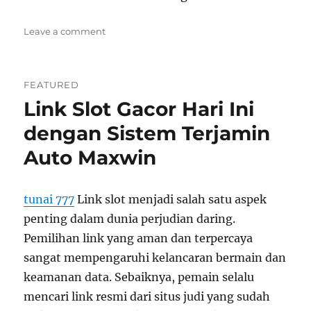
on
Leave a comment
Situs
PKV
Games
FEATURED
Qiu
Link Slot Gacor Hari Ini
Qiu
Online
dengan Sistem Terjamin
dengan
Teknologi
Auto Maxwin
Digital
Terbaru
tunai 777
Link slot menjadi salah satu aspek
penting dalam dunia perjudian daring.
Pemilihan link yang aman dan terpercaya
sangat mempengaruhi kelancaran bermain dan
keamanan data. Sebaiknya, pemain selalu
mencari link resmi dari situs judi yang sudah