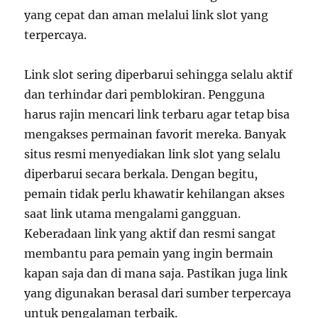
yang cepat dan aman melalui link slot yang
terpercaya.
Link slot sering diperbarui sehingga selalu aktif
dan terhindar dari pemblokiran. Pengguna
harus rajin mencari link terbaru agar tetap bisa
mengakses permainan favorit mereka. Banyak
situs resmi menyediakan link slot yang selalu
diperbarui secara berkala. Dengan begitu,
pemain tidak perlu khawatir kehilangan akses
saat link utama mengalami gangguan.
Keberadaan link yang aktif dan resmi sangat
membantu para pemain yang ingin bermain
kapan saja dan di mana saja. Pastikan juga link
yang digunakan berasal dari sumber terpercaya
untuk pengalaman terbaik.